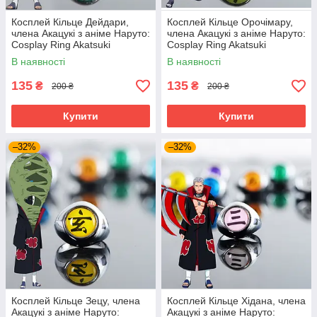
Косплей Кільце Дейдари,
Косплей Кільце Орочімару,
члена Акацукі з аніме Наруто:
члена Акацукі з аніме Наруто:
Cosplay Ring Akatsuki
Cosplay Ring Akatsuki
Deidara, anime Naruto
Orochimaru, anime Naruto
В наявності
В наявності
135
135
₴
₴
200 ₴
200 ₴
Купити
Купити
–32%
–32%
Косплей Кільце Зецу, члена
Косплей Кільце Хідана, члена
Акацукі з аніме Наруто:
Акацукі з аніме Наруто: