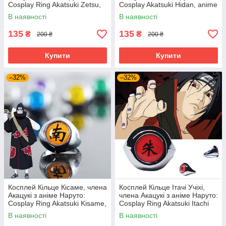
Cosplay Ring Akatsuki Zetsu,
Cosplay Akatsuki Hidan, anime
anime Naruto
Naruto
В наявності
В наявності
135
135
₴
₴
200 ₴
200 ₴
Купити
Купити
–32%
–32%
Косплей Кільце Кісаме, члена
Косплей Кільце Ітачі Учіхі,
Акацукі з аніме Наруто:
члена Акацукі з аніме Наруто:
Cosplay Ring Akatsuki Kisame,
Cosplay Ring Akatsuki Itachi
anime Naruto
Uchiha, anime Naruto
В наявності
В наявності