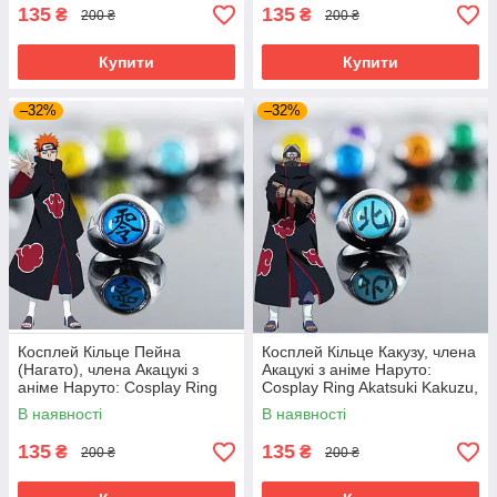
135
135
₴
₴
200 ₴
200 ₴
Купити
Купити
–32%
–32%
Косплей Кільце Пейна
Косплей Кільце Какузу, члена
(Нагато), члена Акацукі з
Акацукі з аніме Наруто:
аніме Наруто: Cosplay Ring
Cosplay Ring Akatsuki Kakuzu,
Akatsuki Pain (Nagato), anime
anime Naruto
В наявності
В наявності
Naruto
135
135
₴
₴
200 ₴
200 ₴