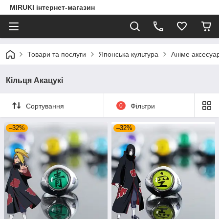
MIRUKI інтернет-магазин
Товари та послуги
Японська культура
Аніме аксесуа
Кільця Акацукі
Сортування
0
Фільтри
–32%
–32%