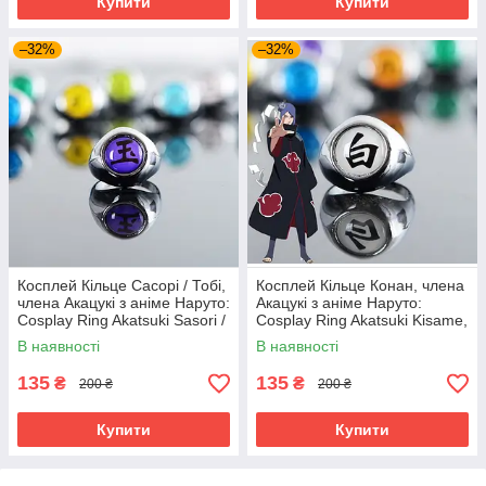
Купити
Купити
–32%
–32%
Косплей Кільце Сасорі / Тобі,
Косплей Кільце Конан, члена
члена Акацукі з аніме Наруто:
Акацукі з аніме Наруто:
Cosplay Ring Akatsuki Sasori /
Cosplay Ring Akatsuki Kisame,
Tobi, anime Naruto
anime Naruto
В наявності
В наявності
135
135
₴
₴
200 ₴
200 ₴
Купити
Купити