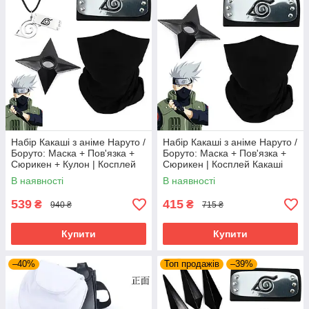
Набір Какаші з аніме Наруто /
Набір Какаші з аніме Наруто /
Боруто: Маска + Пов'язка +
Боруто: Маска + Пов'язка +
Сюрикен + Кулон | Косплей
Сюрикен | Косплей Какаші
Какаші Хатаке | Cosplay
Хатаке | Cosplay Kakashi
В наявності
В наявності
Kakashi Hatake
Hatake
539
415
₴
₴
940 ₴
715 ₴
Купити
Купити
–40%
Топ продажів
–39%