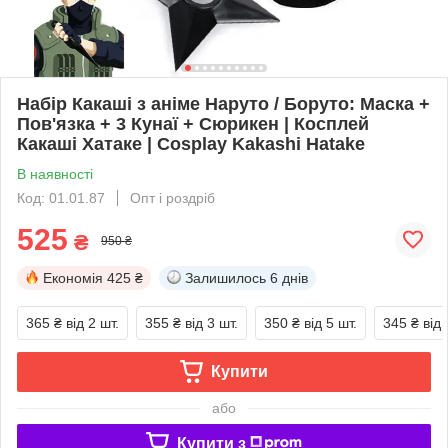
Набір Какаші з аніме Наруто / Боруто: Маска +
Пов'язка + 3 Кунаї + Сюрикен | Косплей
Какаші Хатаке | Cosplay Kakashi Hatake
В наявності
Код: 01.01.87
Опт і роздріб
525
₴
950 ₴
Економія
425 ₴
Залишилось
6 днів
365 ₴
від 2 шт.
355 ₴
від 3 шт.
350 ₴
від 5 шт.
345 ₴
від 
Купити
або
Купити з