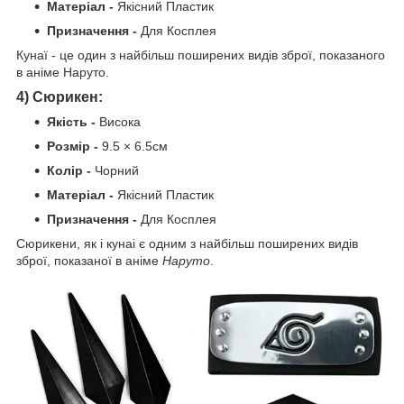
Матеріал -
Якісний Пластик
Призначення -
Для Косплея
Кунаї - це один з найбільш поширених видів зброї, показаного
в аніме Наруто.
4) Сюрикен:
Якість -
Висока
Розмір -
9.5 × 6.5см
Колір -
Чорний
Матеріал -
Якісний Пластик
Призначення -
Для Косплея
Сюрикени, як і кунаі є одним з найбільш поширених видів
зброї, показаної в аніме
Наруто
.