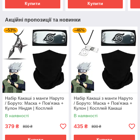
Купити
Купити
Акційні пропозиції та новинки
–53%
–46%
Набір Какаші з манги Наруто
Набір Какаші з манги Наруто
/ Боруто: Маска + Пов'язка +
/ Боруто: Маска + Пов'язка +
Кулон Ніндзя | Косплей
Кулон | Косплей Какаші
Какаші Хатаке | Cosplay
Хатаке | Cosplay Kakashi
В наявності
В наявності
Kakashi Hatake
Hatake
379
435
₴
₴
800 ₴
800 ₴
Купити
Купити