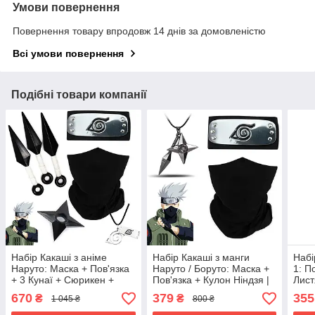
Умови повернення
Повернення товару впродовж 14 днів за домовленістю
Всі умови повернення
Подібні товари компанії
Набір Какаші з аніме
Набір Какаші з манги
Набі
Наруто: Маска + Пов'язка
Наруто / Боруто: Маска +
1: П
+ 3 Кунаї + Сюрикен +
Пов'язка + Кулон Ніндзя |
Лист
Кулон | Косплей Какаші
Косплей Какаші Хатаке |
Косп
670
379
355
₴
₴
1 045 ₴
800 ₴
Хатаке | Cosplay Kakashi
Cosplay Kakashi Hatake
Нару
Hatake