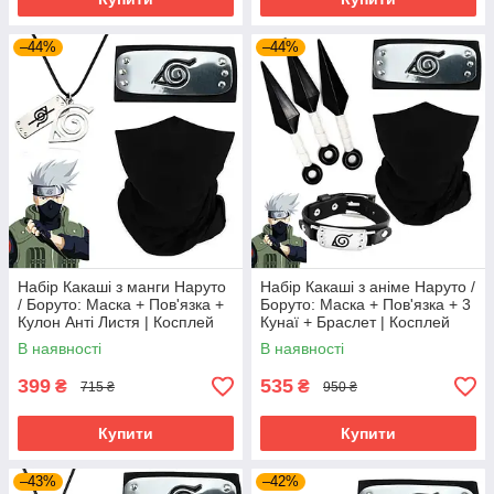
–44%
–44%
Набір Какаші з манги Наруто
Набір Какаші з аніме Наруто /
/ Боруто: Маска + Пов'язка +
Боруто: Маска + Пов'язка + 3
Кулон Анті Листя | Косплей
Кунаї + Браслет | Косплей
Какаші Хатаке | Cosplay
Какаші Хатаке | Cosplay
В наявності
В наявності
Kakashi Hatake
Kakashi Hatake
399
535
₴
₴
715 ₴
950 ₴
Купити
Купити
–43%
–42%