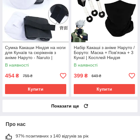
Сумка Какаши Ніндзя на ноги
Набір Какаші з аніме Наруто /
для Кунаїв та сюрікенів з
Боруто: Маска + Пов'язка + 3
аніме Наруто - Naruto |
Кунаї | Косплей Ніндзя
Косплей Ніндзя | Cosplay
Какаші Хатаке | Cosplay
В наявності
В наявності
Kakashi
Kakashi Hatake
454
399
₴
₴
755 ₴
649 ₴
Купити
Купити
Показати ще
Про нас
97% позитивних з 140 відгуків за рік