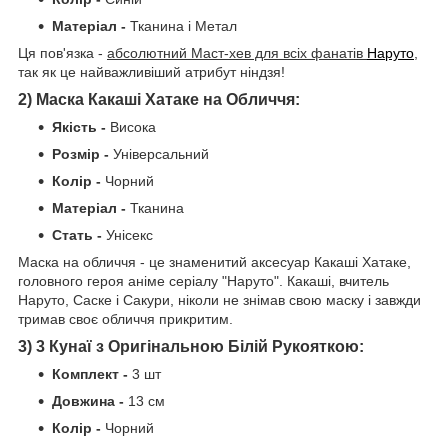
Матеріал -
Тканина і Метал
Ця пов'язка -
абсолютний Маст-хев для всіх фанатів
Наруто
,
так як це найважливіший атрибут ніндзя!
2) Маска Какаші Хатаке на Обличчя:
Якість -
Висока
Розмір -
Універсальний
Колір -
Чорний
Матеріал -
Тканина
Стать -
Унісекс
Маска на обличчя - це знаменитий аксесуар Какаші Хатаке,
головного героя аніме серіалу "Наруто". Какаші, вчитель
Наруто, Саске і Сакури, ніколи не знімав свою маску і завжди
тримав своє обличчя прикритим.
3) 3 Кунаї з Оригінальною Білій Рукояткою:
Комплект -
3 шт
Довжина -
13 см
Колір -
Чорний