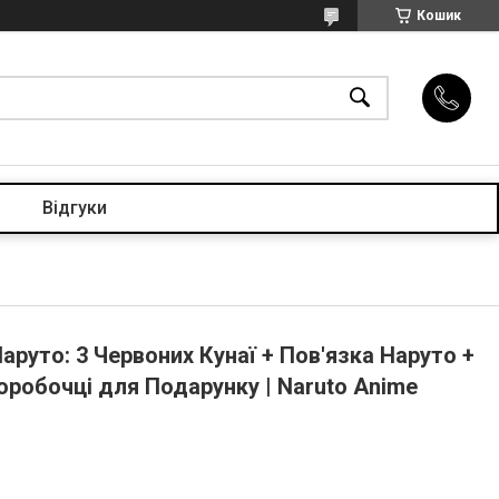
Кошик
Відгуки
аруто: 3 Червоних Кунаї + Пов'язка Наруто +
оробочці для Подарунку | Naruto Anime