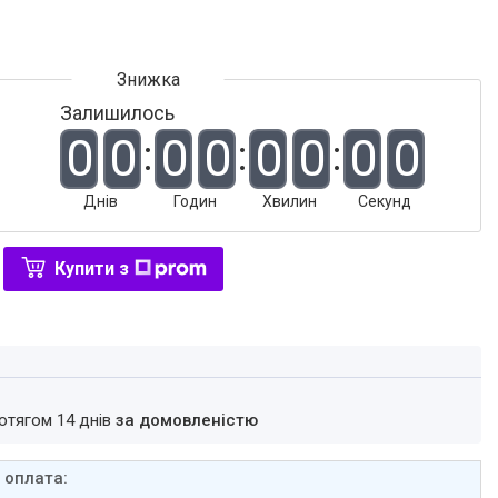
Залишилось
0
0
0
0
0
0
0
0
Днів
Годин
Хвилин
Секунд
Купити з
ротягом 14 днів
за домовленістю