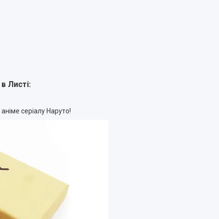
в Листі
:
 аніме серіалу Наруто!