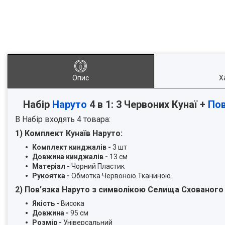
Опис
Х
Набір
Наруто
4 в 1
: 3 Червоних Кунаї +
Пов
В Набір входять 4 товара:
1) Комплект Кунаїв Наруто:
Комплект кинджалів -
3 шт
Довжина кинджалів -
13 см
Матеріал -
Чорний Пластик
Рукоятка -
Обмотка Червоною Тканиною
2) Пов'язка Наруто з символікою
Селища Схованого 
Якість -
Висока
Довжина -
95 см
Розмір -
Універсальний