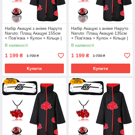
Набір Акацукі з аніме Наруто
Набір Акацукі з аніме Наруто
Naruto: Плащ Акацукі 155см
Naruto: Плащ Акацукі 135см
+ Пов'язка + Кулон + Кільце |
+ Пов'язка + Кулон + Кільце |
Косплей Ніндзя Акацукі
Косплей Ніндзя Акацукі
В наявності
В наявності
Cosplay Akatsuki Ninja
Cosplay Akatsuki Ninja
1 199
1 199
₴
₴
1 700 ₴
1 700 ₴
Купити
Купити
–29%
–29%