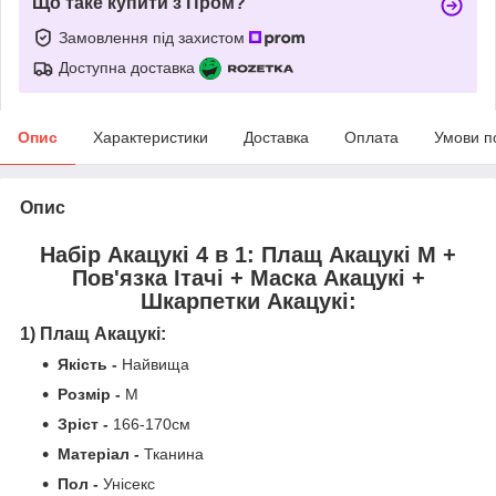
Що таке купити з Пром?
Замовлення під захистом
Доступна доставка
Опис
Характеристики
Доставка
Оплата
Умови п
Опис
Набір Акацукі 4 в 1: Плащ Акацукі М +
Пов'язка Ітачі + Маска Акацукі +
Шкарпетки Акацукі
:
1) Плащ Акацукі:
Якість
-
Найвища
Розмір -
М
Зріст -
166-170см
Матеріал -
Тканина
Пол -
Унісекс