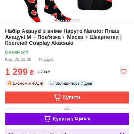
Набір Акацукі з аніме Наруто Naruto: Плащ
Акацукі М + Пов'язка + Маска + Шкарпетки |
Косплей Cosplay Akatsuki
В наявності
Код: 01.01.88
Роздріб
1 299
₴
1 700 ₴
Економія
401 ₴
Залишилось
7 днів
Купити
або
Купити з