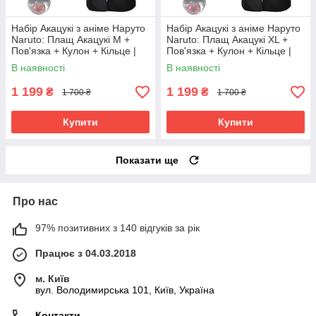
Набір Акацукі з аніме Наруто
Набір Акацукі з аніме Наруто
Naruto: Плащ Акацукі М +
Naruto: Плащ Акацукі XL +
Пов'язка + Кулон + Кільце |
Пов'язка + Кулон + Кільце |
Косплей Ніндзя Акацукі
Косплей Ніндзя Акацукі
В наявності
В наявності
Cosplay Akatsuki Ninja
Cosplay Akatsuki Ninja
1 199
1 199
₴
₴
1 700 ₴
1 700 ₴
Купити
Купити
Показати ще
Про нас
97% позитивних з 140 відгуків за рік
Працює з 04.03.2018
м. Київ
вул. Володимирська 101, Київ, Україна
Контакти