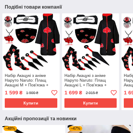
Подібні товари компанії
Набір Акацукі з аніме
Набір Акацукі з аніме
Набі
Наруто Naruto: Плащ
Наруто Naruto: Плащ
Нару
Акацукі М + Пов'язка +
Акацукі L + Пов'язка +
Акац
Маска + Шкарпетки +
Маска + Шкарпетки +
Маск
1 599
1 699
1 6
₴
₴
1 900 ₴
2 015 ₴
Кільце + Кулон + Кунаї |
Кільце + Кулон + 4 Кунаї |
Кіль
Косплей Akatsuki
Косплей Akatsuki
Кос
Купити
Купити
Акційні пропозиції та новинки
–48%
–47%