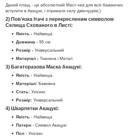
Даний плащ - це абсолютний Маст-хев для всіх бажаючих
вступити в Акацукі, і отримати силу джінчуурікі;)
2) Пов'язка Ітачі з перекресленим символом
Селища Схованого в Листі:
Якість
-
Найвища
Довжина -
95 см
Розмір -
Універсальний
Матеріал -
Тканина і Метал
3) Багаторазова Маска Акацукі:
Якість
-
Найвища
Матеріал:
Бавовна
Стать:
Унісекс
Розмір:
Універсальний
4) Шкарпетки Акацукі:
Якість
- Найвища
Патерн
- Символ Акацукі
Пол
- Унісекс