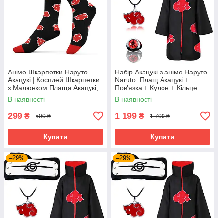
Аніме Шкарпетки Наруто -
Набір Акацукі з аніме Наруто
Акацукі | Косплей Шкарпетки
Naruto: Плащ Акацукі +
з Малюнком Плаща Акацукі,
Пов'язка + Кулон + Кільце |
сosplay Naruto Akatsuki
Косплей Ніндзя Акацукі
В наявності
В наявності
Cosplay Akatsuki Ninja
299
1 199
₴
₴
500 ₴
1 700 ₴
Купити
Купити
–29%
–29%