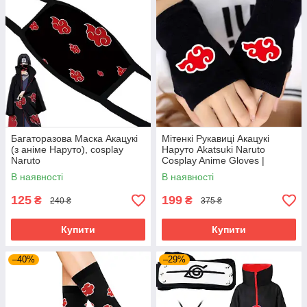
Багаторазова Маска Акацукі
Мітенкі Рукавиці Акацукі
(з аніме Наруто), cosplay
Наруто Akatsuki Naruto
Naruto
Cosplay Anime Gloves |
Косплей Аксесуар з Аніме
В наявності
В наявності
Наруто
125
199
₴
₴
240 ₴
375 ₴
Купити
Купити
–40%
–29%