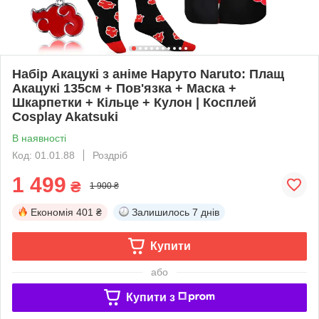
Набір Акацукі з аніме Наруто Naruto: Плащ
Акацукі 135см + Пов'язка + Маска +
Шкарпетки + Кільце + Кулон | Косплей
Cosplay Akatsuki
В наявності
Код: 01.01.88
Роздріб
1 499
₴
1 900 ₴
Економія
401 ₴
Залишилось
7 днів
Купити
або
Купити з