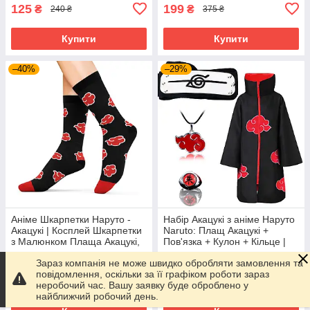
125
199
₴
₴
240 ₴
375 ₴
Купити
Купити
–40%
–29%
Аніме Шкарпетки Наруто -
Набір Акацукі з аніме Наруто
Акацукі | Косплей Шкарпетки
Naruto: Плащ Акацукі +
з Малюнком Плаща Акацукі,
Пов'язка + Кулон + Кільце |
сosplay Naruto Akatsuki
Косплей Ніндзя Акацукі
В наявності
В наявності
Зараз компанія не може швидко обробляти замовлення та
Cosplay Akatsuki Ninja
повідомлення, оскільки за її графіком роботи зараз
299
1 199
₴
₴
500 ₴
1 700 ₴
неробочий час. Вашу заявку буде оброблено у
найближчий робочий день.