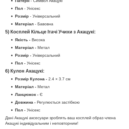
Патерн
- Символ Акацукі
Пол
- Унісекс
Розмір
- Універсальний
Матеріал
- Бавовна
5) Косплей Кільце Ітачі Учихи з Акацукі:
Якість -
Висока
Матеріал -
Метал
Розмір -
Універсальний
Пол -
Унісекс
6) Кулон Акацукі:
Розмір Кулона -
2.4 × 3.7 cм
Матеріал -
Метал
Ланцюжок -
Є
Довжина -
Регулюється застібкою
Пол -
Унісекс
Дані Акацукі аксесуари зроблять ваш косплей образ члена
Акацукі індивідуальним і неповторним!