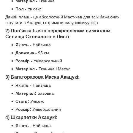
Матеріал -
Тканина
Пол -
Унісекс
Даний плащ - це абсолютний Маст-хев для всіх бажаючих
вступити в Акацукі, і отримати силу джінчуурікі;)
2) Пов'язка Ітачі з перекресленим символом
Селища Схованого в Листі:
Якість
-
Найвища
Довжина -
95 см
Розмір -
Універсальний
Матеріал -
Тканина і Метал
3) Багаторазова Маска Акацукі:
Якість
-
Найвища
Матеріал:
Бавовна
Стать:
Унісекс
Розмір:
Універсальний
4) Шкарпетки Акацукі:
Якість
- Найвища