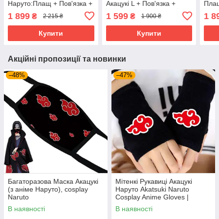
Наруто:Плащ + Пов'язка +
Акацукі L + Пов'язка +
Плащ
Кільце + Шкарпетки +
Маска + Шкарпетки +
+ Ма
1 899
1 599
1 8
₴
₴
2 215 ₴
1 900 ₴
Кулон + Кунаї + Сюрікен
Кільце + Кулон + Кунаї |
+ Сю
Косплей Akatsuki
Купити
Купити
Акційні пропозиції та новинки
–48%
–47%
Багаторазова Маска Акацукі
Мітенкі Рукавиці Акацукі
(з аніме Наруто), cosplay
Наруто Akatsuki Naruto
Naruto
Cosplay Anime Gloves |
Косплей Аксесуар з Аніме
В наявності
В наявності
Наруто