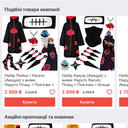
Подібні товари компанії
Набір Пейна / Нагато
Набір Какузу (Акацукі) з
Набі
(Акацукі) з аніме
аніме Наруто Naruto:
Нару
Наруто:Плащ + Пов'язка +
Плащ + Пов'язка + Кільце
Акац
Кільце + Шкарпетки +
+ Маска + Кулон + 4 кунаї
Маск
1 899
1 899
1 7
₴
₴
2 215 ₴
2 250 ₴
Кулон + Кунаї + Сюрікен
+ Сюрікен
Кіль
Сюри
Купити
Купити
Акційні пропозиції та новинки
–23%
–20%