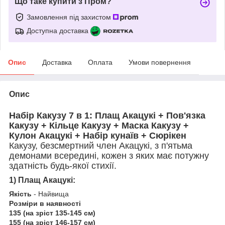
Що таке купити з Пром?
Замовлення під захистом
Доступна доставка
Опис
Доставка
Оплата
Умови повернення
Опис
Набір Какузу 7 в 1: Плащ Акацукі + Пов'язка
Какузу + Кільце Какузу + Маска Какузу +
Кулон Акацукі + Набір кунаїв + Сюрікен
Какузу, безсмертний член Акацукі, з п'ятьма
демонами всередині, кожен з яких має потужну
здатність будь-якої стихії.
1) Плащ Акацукі:
Якість
-
Найвища
Розміри в наявності
135 (на зріст 135-145 см)
155 (на зріст 146-157 см)