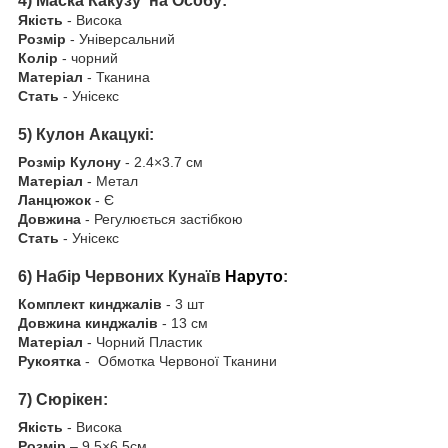
4)
Маска Какузу на Особу:
Якість
-
Висока
Розмір
-
Універсальний
Колір
-
чорний
Матеріал
-
Тканина
Стать
-
Унісекс
5) Кулон Акацукі:
Розмір Кулону
- 2.4×3.7 см
Матеріал
-
Метал
Ланцюжок
-
Є
Довжина
-
Регулюється застібкою
Стать
-
Унісекс
6) Набір Червоних Кунаїв
Наруто
:
Комплект кинджалів
- 3 шт
Довжина кинджалів
- 13 см
Матеріал
- Чорний Пластик
Рукоятка
- Обмотка Червоної Тканини
7) Сюрікен:
Якість
- Висока
Розмір
– 9.5×6.5см