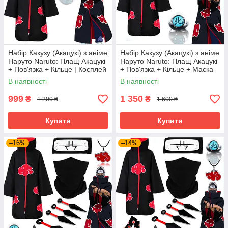
Набір Какузу (Акацукі) з аніме
Набір Какузу (Акацукі) з аніме
Наруто Naruto: Плащ Акацукі
Наруто Naruto: Плащ Акацукі
+ Пов'язка + Кільце | Косплей
+ Пов'язка + Кільце + Маска
Cosplay Kakuzu
/Cosplay Kakuzu
В наявності
В наявності
999
1 350
₴
₴
1 200 ₴
1 600 ₴
Купити
Купити
–16%
–14%