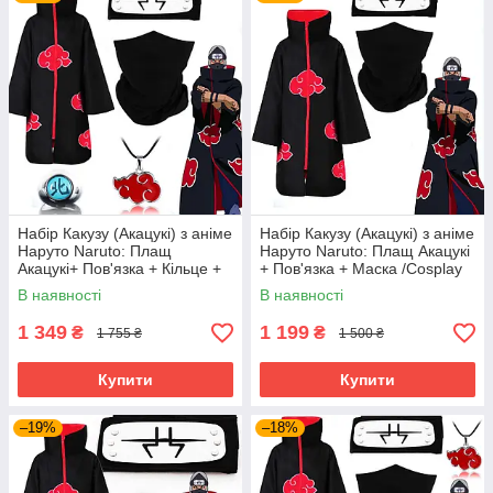
Набір Какузу (Акацукі) з аніме
Набір Какузу (Акацукі) з аніме
Наруто Naruto: Плащ
Наруто Naruto: Плащ Акацукі
Акацукі+ Пов'язка + Кільце +
+ Пов'язка + Маска /Cosplay
Маска + Кулон /Cosplay
Kakuzu
В наявності
В наявності
Kakuzu
1 349
1 199
₴
₴
1 755 ₴
1 500 ₴
Купити
Купити
–19%
–18%