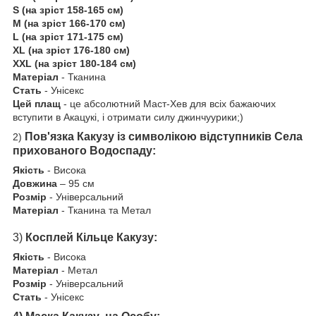
S (на зріст 158-165 см)
M (на зріст 166-170 см)
L (на зріст 171-175 см)
XL (на зріст 176-180 см)
XXL (на зріст 180-184 см)
Матеріал
-
Тканина
Стать
-
Унісекс
Цей плащ
-
це абсолютний Маст-Хев для всіх бажаючих
вступити в Акацукі, і отримати силу джинчуурики;)
Пов'язка Какузу із символікою відступників Села
2)
прихованого Водоспаду:
Якість
-
Висока
Довжина
–
95 см
Розмір
-
Універсальний
Матеріал
-
Тканина та Метал
3)
Косплей Кільце Какузу:
Якість
-
Висока
Матеріал
-
Метал
Розмір
-
Універсальний
Стать
-
Унісекс