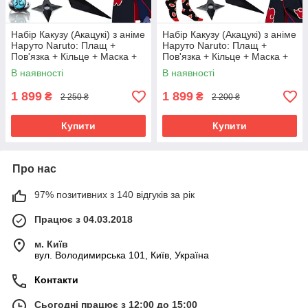
Набір Какузу (Акацукі) з аніме
Набір Какузу (Акацукі) з аніме
Наруто Naruto: Плащ +
Наруто Naruto: Плащ +
Пов'язка + Кільце + Маска +
Пов'язка + Кільце + Маска +
Кулон + 4 кунаї + Сюрікен
Кулон + 4 кунаї + Шкарпетки
В наявності
В наявності
+ Сюрікен
1 899
1 899
₴
₴
2 250 ₴
2 200 ₴
Купити
Купити
Про нас
97% позитивних з 140 відгуків за рік
Працює з 04.03.2018
м. Київ
вул. Володимирська 101, Київ, Україна
Контакти
Сьогодні працює з 12:00 до 15:00