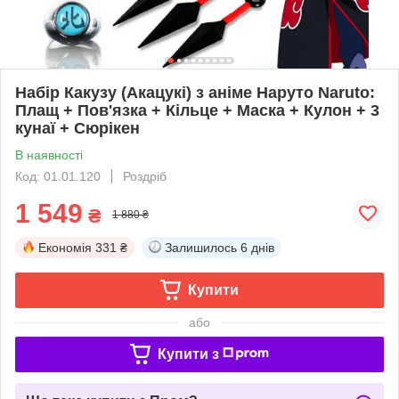
Набір Какузу (Акацукі) з аніме Наруто Naruto:
Плащ + Пов'язка + Кільце + Маска + Кулон + 3
кунаї + Сюрікен
В наявності
Код: 01.01.120
Роздріб
1 549
₴
1 880 ₴
Економія
331 ₴
Залишилось
6 днів
Купити
або
Купити з