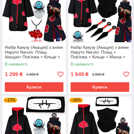
Набір Какузу (Акацукі) з аніме
Набір Какузу (Акацукі) з аніме
Наруто Naruto: Плащ
Наруто Naruto: Плащ +
Акацукі+ Пов'язка + Кільце +
Пов'язка + Кільце + Маска +
Кулон Акацукі /Cosplay
Кулон + 3 кунаї
В наявності
В наявності
Kakuzu
1 299
1 649
₴
₴
1 600 ₴
2 000 ₴
Купити
Купити
–17%
–16%