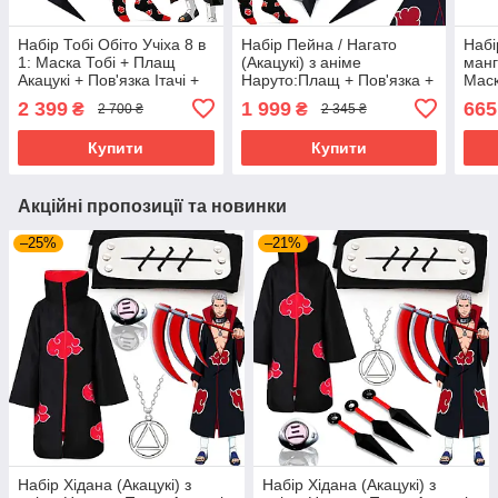
Набір Тобі Обіто Учіха 8 в
Набір Пейна / Нагато
Набі
1: Маска Тобі + Плащ
(Акацукі) з аніме
манг
Акацукі + Пов'язка Ітачі +
Наруто:Плащ + Пов'язка +
Маск
Кільце + Кулон +
Кільце + Маска +
+ Сю
2 399
1 999
665
₴
₴
2 700 ₴
2 345 ₴
Шкарпетки + Кунаї
Шкарпетки + Кулон +
Косп
Кунаї + Сюрікен
Cosp
Купити
Купити
Акційні пропозиції та новинки
–25%
–21%
Набір Хідана (Акацукі) з
Набір Хідана (Акацукі) з