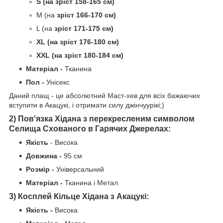
S
(
на зріст 158-165 см)
M (на
зріст 166-170 см)
L (на
зріст 171-175 см)
XL (на зріст 176-180 см)
XXL (на зріст 180-184 см)
Матеріал -
Тканина
Пол -
Унісекс
Даний плащ - це абсолютний Маст-хев для всіх бажаючих
вступити в Акацукі, і отримати силу джінчуурікі;)
2) Пов'язка Хідана з перекресленим символом
Селища Схованого в Гарячих Джерелах:
Якість
- Висока
Довжина -
95 см
Розмір -
Універсальний
Матеріал -
Тканина і Метал
3)
Косплей Кільце Хідана з Акацукі:
Якість -
Висока