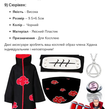
9) Сюрікен:
Я
кість
- Висока
Розмір
– 9.5×6.5см
Колір -
Чорний
Матеріал
- Якісний Пластик
Призначення
- Для Косплею
Дані аксесуари зроблять ваш косплей образ члена Хідана
індивідуальним і неповторним!