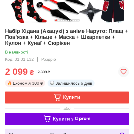
Набір Хідана (Акацукі) з аніме Наруто: Плащ +
Пов'язка + Кільце + Маска + Шкарпетки +
Кулон + Кунаї + Сюрікен
В наявності
Код: 01.01.132
Роздріб
2 099
₴
2 399 ₴
Економія
300 ₴
Залишилось
6 днів
Купити
або
Купити з