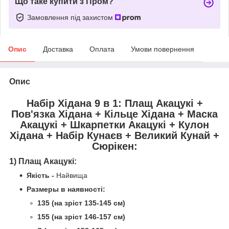
Що таке купити з Пром?
Замовлення під захистом
Опис
Доставка
Оплата
Умови повернення
Опис
Набір Хідана 9 в 1: Плащ Акацукі +
Пов'язка Хідана + Кільце Хідана + Маска
Акацукі + Шкарпетки Акацукі + Кулон
Хідана + Набір Кунаєв + Великий Кунай +
Cюрікен:
1) Плащ Акацукі:
Якість
-
Найвища
Размеры в наявності:
135
(на зріст 135-145 см)
155 (на
зріст
146-157 см)