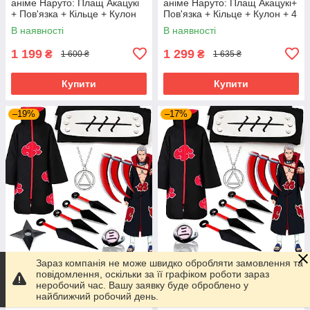
аніме Наруто: Плащ Акацукі
аніме Наруто: Плащ Акацукі+
+ Пов'язка + Кільце + Кулон
Пов'язка + Кільце + Кулон + 4
Куная
В наявності
В наявності
1 199
1 299
₴
₴
1 600 ₴
1 635 ₴
Купити
Купити
–19%
–17%
Зараз компанія не може швидко обробляти замовлення та
Набір Хідана (Акацукі) з
Набір Хідана (Акацукі) з
повідомлення, оскільки за її графіком роботи зараз
аніме Наруто: Плащ Акацукі+
аніме Наруто: Плащ Акацукі+
неробочий час. Вашу заявку буде оброблено у
Пов'язка + Кільце + Кулон +
Пов'язка + Кільце + Кулон + 4
найближчий робочий день.
Кунаї + Сюрікен
Куная
В наявності
В наявності