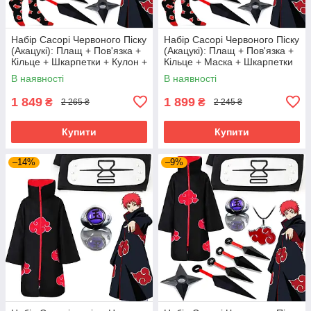
Набір Сасорі Червоного Піску
Набір Сасорі Червоного Піску
(Акацукі): Плащ + Пов'язка +
(Акацукі): Плащ + Пов'язка +
Кільце + Шкарпетки + Кулон +
Кільце + Маска + Шкарпетки
Кунаї + Сюрікен
+ Кулон + Кунаї + Сюрікен
В наявності
В наявності
1 849
1 899
₴
₴
2 265 ₴
2 245 ₴
Купити
Купити
–14%
–9%