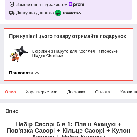
Замовлення під захистом
Доступна доставка
При купівлі цього товару отримайте подарунок
Сюрикен з Наруто для Косплея | Японське
Ніндзя Shuriken
Приховати
Опис
Характеристики
Доставка
Оплата
Умови п
Опис
Набір Сасорі 6 в 1: Плащ Акацукі +
Пов'язка
Сасорі
+ Кільце
Сасорі + Кулон
Акацукі + Набір Кунаєв
: