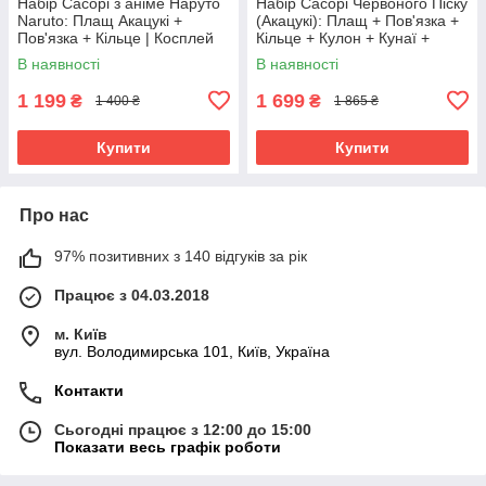
Набір Сасорі з аніме Наруто
Набір Сасорі Червоного Піску
Naruto: Плащ Акацукі +
(Акацукі): Плащ + Пов'язка +
Пов'язка + Кільце | Косплей
Кільце + Кулон + Кунаї +
Ніндзя Акацукі Cosplay Sasori
Сюрікен
В наявності
В наявності
Akatsuki
1 199
1 699
₴
₴
1 400 ₴
1 865 ₴
Купити
Купити
Про нас
97% позитивних з 140 відгуків за рік
Працює з 04.03.2018
м. Київ
вул. Володимирська 101, Київ, Україна
Контакти
Сьогодні працює з 12:00 до 15:00
Показати весь графік роботи