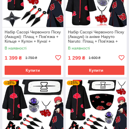
Набір Сасорі Червоного Піску
Набір Сасорі Червоного Піску
(Акацукі): Плащ + Пов'язка +
(Акацукі) із аніме Наруто
Кільце + Кулон + Кунаї +
Naruto: Плащ + Пов'язка +
Сюрікен
Кільце | КОСПЛЕЙ SASORI
В наявності
В наявності
1 399
1 299
₴
₴
1 750 ₴
1 600 ₴
Купити
Купити
–18%
–15%