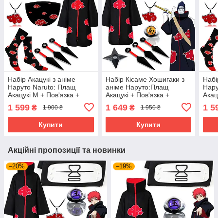
Набір Акацукі з аніме
Набір Кісаме Хошигаки з
Набі
Наруто Naruto: Плащ
аніме Наруто:Плащ
Нару
Акацукі М + Пов'язка +
Акацукі + Пов'язка +
Акац
Маска + Шкарпетки +
Кільце + Кулон + Кунаї +
Маск
1 599
1 649
1 5
₴
₴
1 900 ₴
1 950 ₴
Кільце + Кулон + Кунаї |
Сюрікен
Кіль
Косплей Akatsuki
Косп
Купити
Купити
Акційні пропозиції та новинки
–20%
–19%