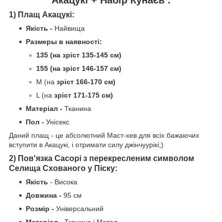
1) Плащ Акацукі:
Якість
-
Найвища
Размеры в наявності:
135
(на зріст 135-145 см)
155 (на
зріст
146-157 см)
M (на
зріст
166-170 см)
L (на
зріст
171-175 см)
Матеріал -
Тканина
Пол -
Унісекс
Даний плащ - це абсолютний Маст-хев для всіх бажаючих
вступити в Акацукі, і отримати силу джінчуурікі;)
2) Пов'язка Сасорі з перекресленим символом
Селища Схованого у Піску:
Якість
- Висока
Довжина -
95 см
Розмір -
Універсальний
Матеріал -
Тканина і Метал