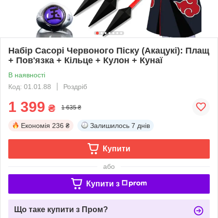
Набір Сасорі Червоного Піску (Акацукі): Плащ
+ Пов'язка + Кільце + Кулон + Кунаї
В наявності
Код: 01.01.88
Роздріб
1 399
₴
1 635 ₴
Економія
236 ₴
Залишилось
7 днів
Купити
або
Купити з
Що таке купити з Пром?