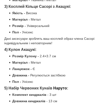
3)
Косплей Кільце Сасорі з Акацукі:
Якість -
Висока
Матеріал -
Метал
Розмір -
Універсальний
Пол -
Унісекс
Дані аксесуари зроблять ваш косплей образ члена Сасорі
індивідуальним і неповторним!
4) Кулон Акацукі:
Розмір Кулону -
2.4×3.7 см
Матеріал -
Метал
Ланцюжок -
Є
Довжина -
Регулюється застібкою
Пол -
Унісекс
5) Набір Червоних Кунаїв
Наруто
:
Комплект кинджалів
- 3 шт
Довжина кинджалів
- 13 см