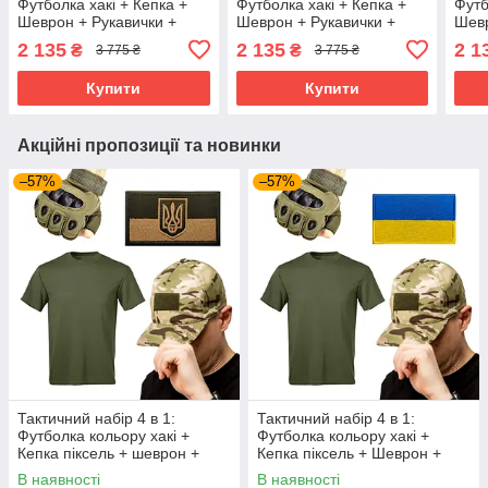
Футболка хакі + Кепка +
Футболка хакі + Кепка +
Футб
Шеврон + Рукавички +
Шеврон + Рукавички +
Шевр
Балаклава + Окуляри +
Балаклава + Окуляри +
Бала
2 135
2 135
2 1
₴
₴
3 775 ₴
3 775 ₴
Кулон + Брелок + Браслет
Кулон + Брелок + Браслет
Куло
| Tactic ЗСУ
| Tactic ЗСУ
| Ta
Купити
Купити
Акційні пропозиції та новинки
–57%
–57%
Тактичний набір 4 в 1:
Тактичний набір 4 в 1:
Футболка кольору хакі +
Футболка кольору хакі +
Кепка піксель + шеврон +
Кепка піксель + Шеврон +
Рукавички | Tactic ЗСУ
Рукавички | Tactic ЗСУ
В наявності
В наявності