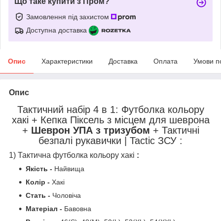
Що таке купити з Пром?
Замовлення під захистом
Доступна доставка
Опис
Характеристики
Доставка
Оплата
Умови п
Опис
Тактичний набір 4 в 1: Футболка кольору
хакі + Кепка Піксель з місцем для шеврона
+
Шеврон УПА з тризубом
+ Тактичні
безпалі рукавички
| Tactic ЗСУ
:
1) Тактична футболка кольору хакі
:
Якість -
Найвища
Колір -
Хакі
Стать -
Чоловіча
Матеріал -
Бавовна