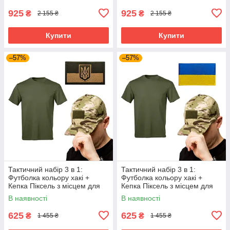
925
925
₴
₴
2 155 ₴
2 155 ₴
Купити
Купити
–57%
–57%
Тактичний набір 3 в 1:
Тактичний набір 3 в 1:
Футболка кольору хакі +
Футболка кольору хакі +
Кепка Піксель з місцем для
Кепка Піксель з місцем для
шеврона + Шеврон з
шеврона + Шеврон | Tactic
В наявності
В наявності
прапором України хакі | Tactic
ЗСУ
ЗСУ
625
625
₴
₴
1 455 ₴
1 455 ₴