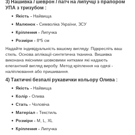
3) Нашивка / шеврон / патч на липучці з прапором
УПА з тризубом :
Якість -
Найвища
Малюнок -
Символіка України, ЗСУ
Кріплення -
Липучка
Розміри -
8*5 см
Надайте індивідуальність вашому вигляду. Підкресліть ваш
стиль. Основа аплікації-синтетична тканина. Вишивка
виконана якісними шовковими нитками які надають
елегантний вигляд виробу. Метод кріплення на одязі -
наліплювання або пришивання.
4) Тактичні безпалі рукавички кольору Олива :
Якість -
Найвища
Колір -
Олива
Стать -
Чоловіча
Матеріал -
Текстиль
Розміри -
M, L, XL
Кріплення -
Липучка