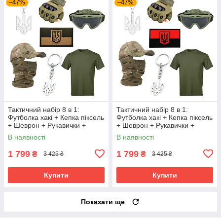
–47%
–47%
Тактичний набір 8 в 1:
Тактичний набір 8 в 1:
Футболка хакі + Кепка піксель
Футболка хакі + Кепка піксель
+ Шеврон + Рукавички +
+ Шеврон + Рукавички +
Балаклава + Окуляри +
Балаклава + Окуляри +
В наявності
В наявності
Кулон + Брелок | Tactic ЗСУ
Кулон + Брелок | Tactic ЗСУ
1 799
1 799
₴
₴
3 425 ₴
3 425 ₴
Купити
Купити
Показати ще