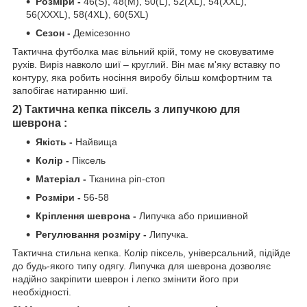
Розміри -
46(S), 48(М), 50(L), 52(XL), 54(XXL),
56(XXXL), 58(4XL), 60(5XL)
Сезон -
Демісезонно
Тактична футболка має вільний крій, тому не сковуватиме
рухів. Виріз навколо шиї – круглий. Він має м'яку вставку по
контуру, яка робить носіння виробу більш комфортним та
запобігає натиранню шиї.
2) Тактична кепка піксель з липучкою для
шеврона :
Якість -
Найвища
Колір -
Піксель
Матеріал -
Тканина ріп-стоп
Розміри -
56-58
Кріплення шеврона -
Липучка або пришивной
Регулювання розміру -
Липучка.
Тактична стильна кепка. Колір піксель, універсальний, підійде
до будь-якого типу одягу. Липучка для шеврона дозволяє
надійно закріпити шеврон і легко змінити його при
необхідності.