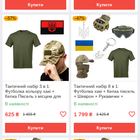
Купити
Купити
–57%
–47%
Тактичний набір 3 в 1:
Тактичний набір 8 в 1:
Футболка кольору хакі +
Футболка хакі + Кепка піксель
Кепка Піксель з місцем для
+ Шеврон + Рукавички +
шеврона + Шеврон УПА з
Балаклава + Окуляри +
В наявності
В наявності
тризубом | Tactic ЗСУ
Кулон + Брелок | Tactic ЗСУ
625
1 799
₴
₴
1 455 ₴
3 425 ₴
Купити
Купити