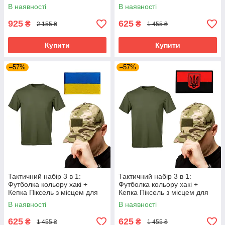
+ Рукавички безпалі | Tactic
шеврона + Шеврон з
В наявності
В наявності
ЗСУ
прапором України хакі | Tactic
ЗСУ
925
625
₴
₴
2 155 ₴
1 455 ₴
Купити
Купити
–57%
–57%
Тактичний набір 3 в 1:
Тактичний набір 3 в 1:
Футболка кольору хакі +
Футболка кольору хакі +
Кепка Піксель з місцем для
Кепка Піксель з місцем для
шеврона + Шеврон | Tactic
шеврона + Шеврон УПА з
В наявності
В наявності
ЗСУ
тризубом | Tactic ЗСУ
625
625
₴
₴
1 455 ₴
1 455 ₴