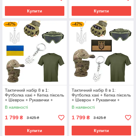
Купити
Купити
–47%
–47%
Тактичний набір 8 в 1:
Тактичний набір 8 в 1:
Футболка хакі + Кепка піксель
Футболка хакі + Кепка піксель
+ Шеврон + Рукавички +
+ Шеврон + Рукавички +
Балаклава + Окуляри +
Балаклава + Окуляри +
В наявності
В наявності
Кулон + Брелок | Tactic ЗСУ
Кулон + Брелок | Tactic ЗСУ
1 799
1 799
₴
₴
3 425 ₴
3 425 ₴
Купити
Купити