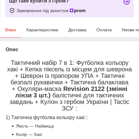
Що таке купити з Пром?
Замовлення під захистом
Опис
Характеристики
Доставка
Оплата
Умови п
Опис
Тактичний набір 7 в 1: Футболка кольору
хакі + Кепка піксель із місцем для шеврона
+ Шеврон із прапором УПА + Тактичні
безпалі рукавички + Тактична балаклава
+ Окуляри-маска
Revision 2122
(змінні
лінзи 3 шт.)
балістичні для тактичних
завдань + Кулон з гербом України
|
Tactic
ЗСУ :
1) Тактична футболка кольору хакі
:
Якість — Найвища
Колір — Хакі