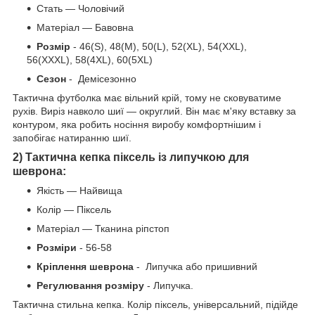
Стать — Чоловічий
Матеріал — Бавовна
Розмір
- 46(S), 48(М), 50(L), 52(XL), 54(XXL),
56(XXXL), 58(4XL), 60(5XL)
Сезон
- Демісезонно
Тактична футболка має вільний крій, тому не сковуватиме
рухів. Виріз навколо шиї — округлий. Він має м'яку вставку за
контуром, яка робить носіння виробу комфортнішим і
запобігає натиранню шиї.
2) Тактична кепка піксель із липучкою для
шеврона:
Якість — Найвища
Колір — Піксель
Матеріал — Тканина ріпстоп
Розміри
- 56-58
Кріплення шеврона
- Липучка або пришивний
Регулювання розміру
- Липучка.
Тактична стильна кепка. Колір піксель, універсальний, підійде