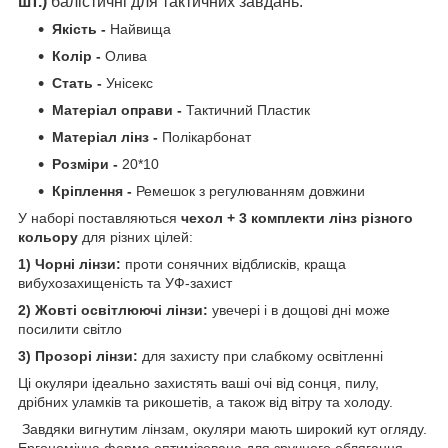
шт.)
балістичні для тактичних завдань:
Якість -
Найвища
Колір -
Олива
Стать -
Унісекс
Матеріал оправи -
Тактичний Пластик
Матеріал лінз -
Полікарбонат
Розміри -
20*10
Кріплення -
Ремешок з регулюванням довжини
У наборі поставляються
чехол +
3 комплекти лінз різного
кольору
для різних цілей:
1) Чорні лінзи:
проти сонячних відблисків, краща
вибухозахищеність та УФ-захист
2) Жовті освітлюючі лінзи:
увечері і в дощові дні може
посилити світло
3) Прозорі лінзи:
для захисту при слабкому освітленні
Ці окуляри ідеально захистять ваші очі від сонця, пилу,
дрібних уламків та рикошетів, а також від вітру та холоду.
Завдяки вигнутим лінзам, окуляри мають широкий кут огляду.
Ергономічна форма оптимізована для зручного облягання