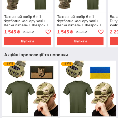
Тактичний набір 6 в 1:
Тактичний набір 6 в 1:
Бала
Футболка кольору хакі +
Футболка кольору хакі +
Duty
Кепка піксель + Шеврон +
Кепка піксель + Шеврон +
Walk
Рукавички + Балаклава +
Рукавички + Балаклава +
Перч
1 545
1 545
2 2
₴
₴
2 825 ₴
2 825 ₴
Окуляри | Tactic ЗСУ
Окуляри | Tactic ЗСУ
Шевр
в 1
Купити
Купити
Акційні пропозиції та новинки
–57%
–57%