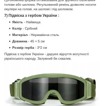
голови або шолома. Регульований ремінь дозволяє носити
окуляри на голові, на шоломі і під шоломом.
7) Підвіска з гербом України :
Якість
- Найвища
Колір
- Срібний
Матеріал
- Нержавіюча сталь
Довжина
- 45 + 5 см
Розмір герба
- 3*2 см
Підвіска з гербом України - даруює відчуття могутності
українського народу. Залужний би схвалив.