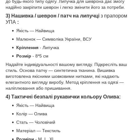
до будь-якого типу одягу. Липучка для шеврона дає змогу
надійно закріпити шеврон і легко змінити його за потреби.
3) Нашивка / шеврон / патч на липучці
з прапором
УПА
:
Якість — Найвища
Малюнок — Символіка України, ВСУ
Кріплення
- Липучка
Розмір
- 8*5 см
Надайте індивідуальності вашому вигляду. Підкресліть ваш
стиль. Основа патчу — синтетична тканина. Вишивка
виготовлена якісними шовковими нитками, які надають
елегантного вигляду виробу. Метод кріплення на одязі —
наліплювання або пришивання.
4) Тактичні безпалі рукавички кольору Олива:
Якість — Найвища
Колір — Олива
Стать — Чоловічий
Матеріал — Текстиль
Розміри
- M, L, XL