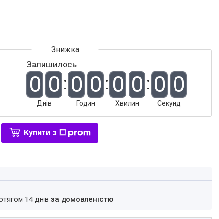
Залишилось
0
0
0
0
0
0
0
0
Днів
Годин
Хвилин
Секунд
Купити з
ротягом 14 днів
за домовленістю