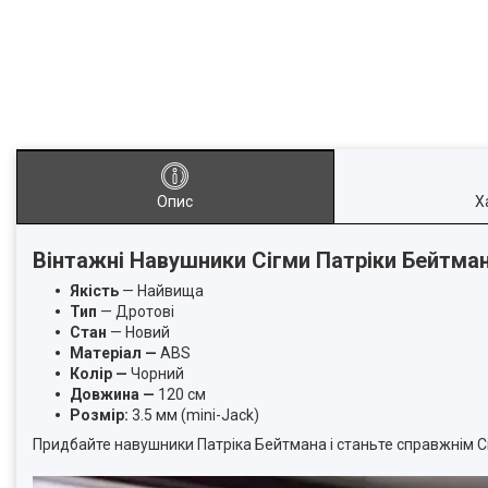
Опис
Х
Вінтажні Навушники Сігми Патріки Бейтман
Якість
— Найвища
Тип
— Дротові
Стан
— Новий
Матеріал —
ABS
Колір —
Чорний
Довжина —
120 см
Розмір:
3.5 мм (mini-Jack)
Придбайте навушники Патріка Бейтмана і станьте справжнім Сі